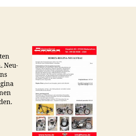
eten
. Neu-
uns
egina
onen
den.