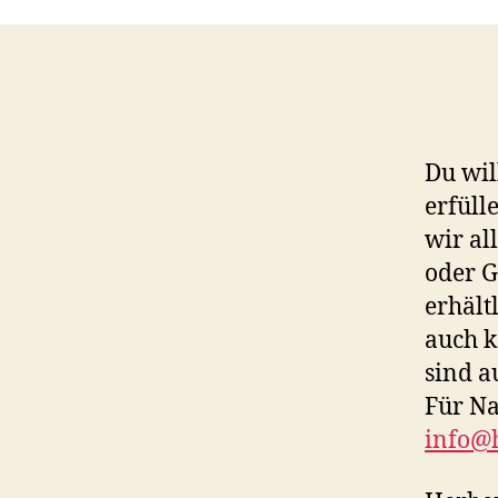
Du wil
erfüll
wir al
oder G
erhält
auch k
sind a
Für Na
info@