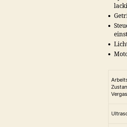
lack
Getr
Steu
eins
Lich
Moto
Arbeit
Zustan
Vergas
Ultrasc