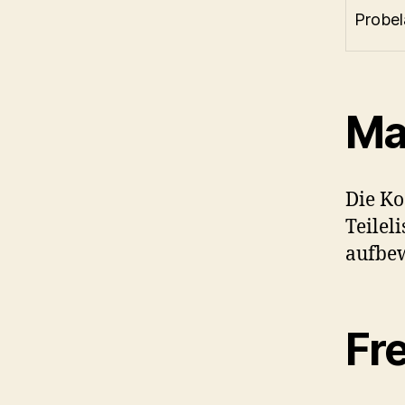
Probel
Ma
Die Ko
Teilel
aufbe
Fr