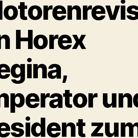
otorenrevis
n Horex
egina,
mperator un
esident zu