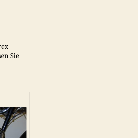
rex
sen Sie