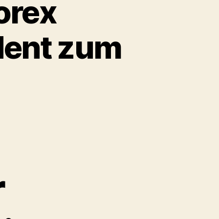
orex
dent zum
r