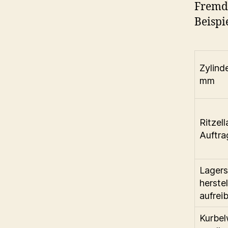
Fremd
Beispi
Zylind
mm
Ritzel
Auftra
Lagers
herste
aufreib
Kurbel