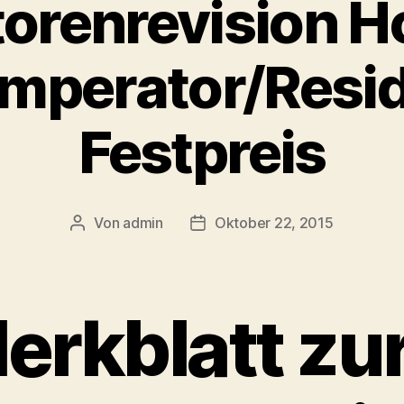
orenrevision H
Imperator/Resi
Festpreis
Von
admin
Oktober 22, 2015
Beitragsautor
Beitragsdatum
erkblatt zu