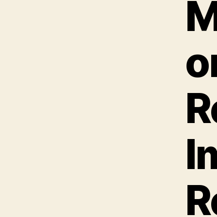
M
o
R
I
R