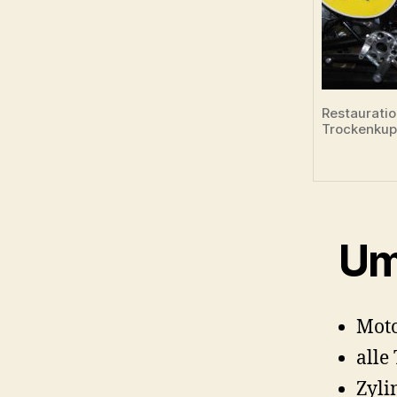
Restauratio
Trockenkup
Um
Moto
alle
Zyli