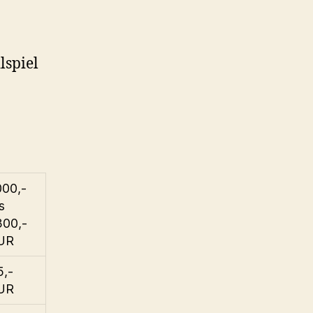
lspiel
000,-
s
300,-
UR
5,-
UR