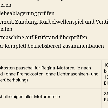
ieren
iebeablagerung prüfen
erzeit, Zündung, Kurbelwellenspiel und Venti
tellen
tmaschine auf Prüfstand überprüfen
r komplett betriebsbereit zusammenbauen
1
skosten pauschal für Regina-Motoren, je nach
bi
d (ohne Fremdkosten, ohne Lichtmaschinen- und
1
erüberholung)
E
3
hallreinigen aller Motorenteile
E