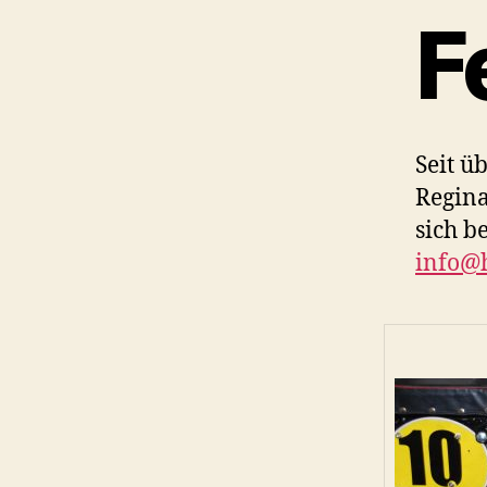
F
Seit ü
Regina
sich b
info@